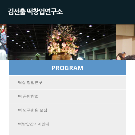
PROGRAM
떡집 창업연구
떡 공방창업
떡 연구회원 모집
떡방앗간기계안내