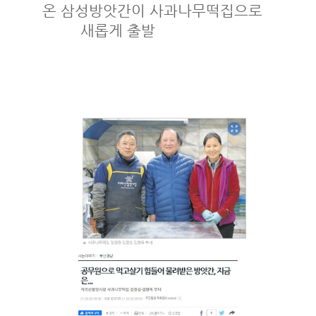
온 삼성방앗간이 사과나무떡집으로
새롭게 출발