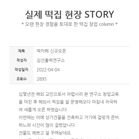
실제 떡집 현장 STORY
* 오랜 현장 경험을 토대로 한 떡집 창업 column *
제목
떡카페 신규오픈
작성자
김선출떡연구소
작성일자
2022-04-04
조회수
2895
십몇년전 해외 교민으로서 어렵사리 본 연구소 창업교육
을 마친 후 해외서 떡집을 잘 운영해오다 마침내 귀국하
여 새롭게 오픈 하였습니다.
이번에는 아예 상가건물을 건축하고 거기에 걸맞게 준비
하느랴 시간이 많이 걸렸답니다.
건물도 예쁘고 잘 꾸며놨네요.