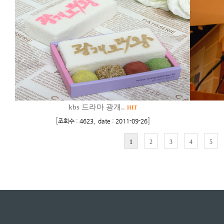
kbs 드라마 광개..
HIT
[
,
]
조회수 : 4623
date : 2011-09-26
1
2
3
4
5