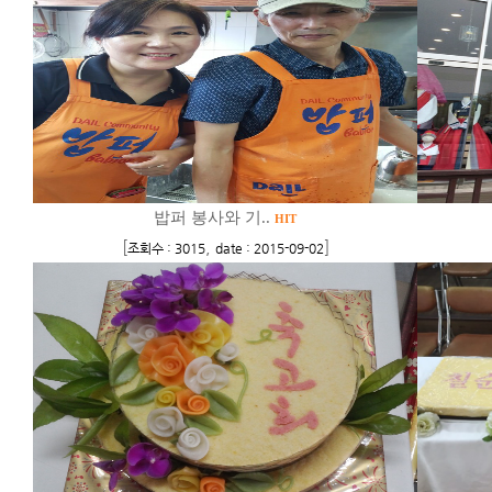
밥퍼 봉사와 기..
HIT
[
,
]
조회수 : 3015
date : 2015-09-02