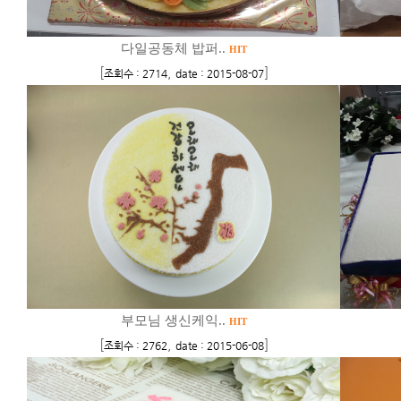
다일공동체 밥퍼..
HIT
[
,
]
조회수 : 2714
date : 2015-08-07
부모님 생신케익..
HIT
[
,
]
조회수 : 2762
date : 2015-06-08